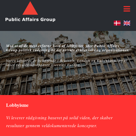
Med et af de mest erfarne hold af lobbyister yder Public Affairs
Group politisk rådgiving til det private erhvervsliv og organisationer.
Vores kontorer er beliggende i Brussels, London og København, og vi
løser reguleringsopgaver overalt i Europa.
Lobbyisme
Vi leverer rådgivning baseret på solid viden, der skaber
resultater gennem veldokumenterede koncepter.