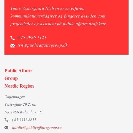
Tinne Vestergaard Nielsen er en erfaren
kommunikationsrådgiver og fungerer desuden som
projektleder og assistent på public affairs projekter.
+45 2926 1121
tvn@publicaffairsgroup.dk
Public Affairs
Group
Nordic Region
Copenhagen
Vestergade 29 2. sal
DK 1456 København K
+45 3332 8855
nordic@publicaffairsgroup.eu