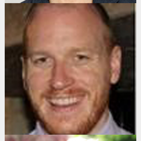
Gareth Morgan
Director, UK
+44 (020) 3178 3581
gm@publicaffairsgroup.eu