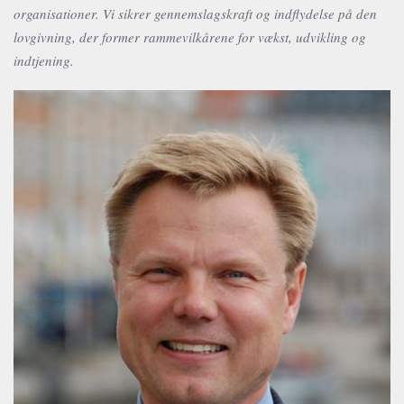
organisationer. Vi sikrer gennemslagskraft og indflydelse på den
lovgivning, der former rammevilkårene for vækst, udvikling og
indtjening.
Bjørn B. Christiansen
Partner, M.Sc.(econ.), MBA
+45 2537 0364
bbc@publicaffairsgroup.dk