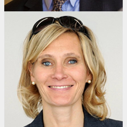
Lena Sandberg-Mørch
Senior Advisor, LL.M. (Law)
+32 478 254 441
post@publicaffairsgroup.eu