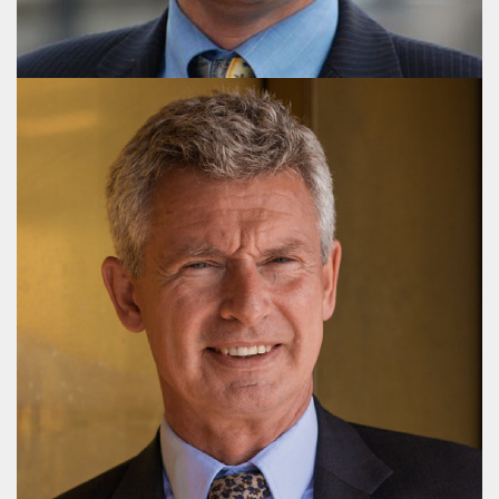
Hans Arne Kristiansen
Partner, M.Sc.(pol.)
+45 3116 4183
hak@publicaffairsgroup.dk