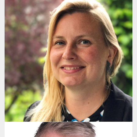
Tinne Vestergaard Nielsen
Communications Advisor and Project Manager
+45 2926 1121
tvn@publicaffairsgroup.dk