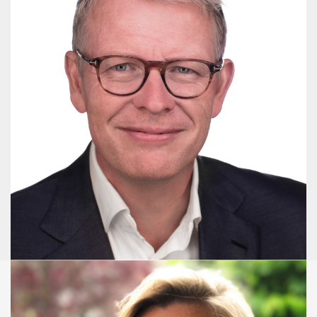
Niels Aagaard
Senior Advisor - Cand. scient pol.
+45 3086 2630
naa@publicaffairsgroup.dk